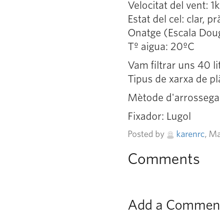
Velocitat del vent: 
Estat del cel: clar, 
Onatge (Escala Doug
Tº aigua: 20ºC
Vam filtrar uns 40 l
Tipus de xarxa de pl
Mètode d'arrossegam
Fixador: Lugol
Posted by
karenrc
, M
Comments
Add a Commen