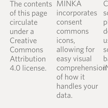
MINKA
C
The contents
incorporates
s
of this page
consent
p
circulate
commons
d
under a
icons,
u
Creative
allowing for
s
Commons
easy visual
b
Attribution
comprehension
i
4.0 license.
of how it
handles your
data.