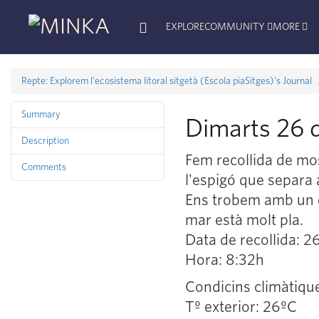
EXPLORE
COMMUNITY
MORE
Repte: Explorem l'ecosistema litoral sitgetà (Escola piaSitges)'s Journal
Summary
Dimarts 26 
Description
Fem recollida de mos
Comments
l'espigó que separa a
Ens trobem amb un di
mar està molt pla.
Data de recollida: 
Hora: 8:32h
Condicins climàtiqu
Tº exterior: 26ºC